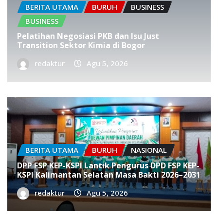
BERITA UTAMA
BURUH
BUSINESS
BUSINESS
Pelatihan Negosiasi PKB dan Isu Just
Transition Sektor Kimia di Bogor
redaktur
Agu 5, 2026
BERITA UTAMA
BURUH
NASIONAL
DPP FSP KEP-KSPI Lantik Pengurus DPD FSP KEP-
KSPI Kalimantan Selatan Masa Bakti 2026–2031
redaktur
Agu 5, 2026