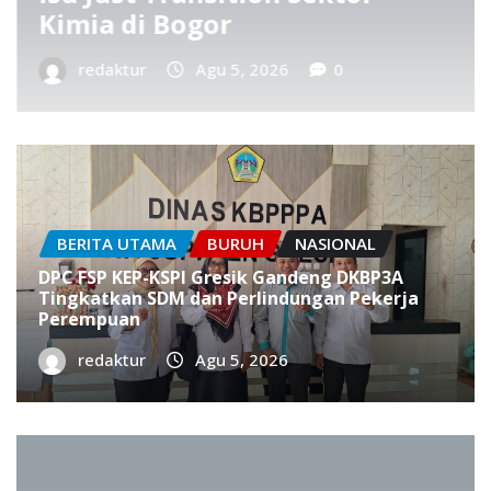
2026–2031
redaktur
Agu 5, 2026
0
BERITA UTAMA
BURUH
NASIONAL
DPC FSP KEP-KSPI Gresik Gandeng DKBP3A
Tingkatkan SDM dan Perlindungan Pekerja
Perempuan
redaktur
Agu 5, 2026