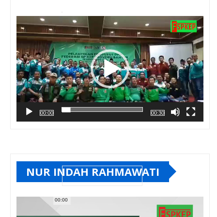
Pemutar
Video
00:00
00:30
NUR INDAH RAHMAWATI
00:00