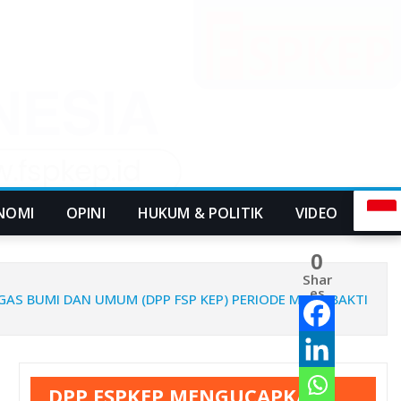
NOMI
OPINI
HUKUM & POLITIK
VIDEO
0
Shar
es
GAS BUMI DAN UMUM (DPP FSP KEP) PERIODE MASA BAKTI
DPP FSPKEP MENGUCAPKAN