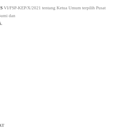
AS
VI/FSP-KEP/X/2021 tentang Ketua Umum terpilih Pusat
Bumi dan
6.
AT