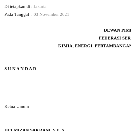
Di tetapkan di
: Jakarta
Pada Tanggal
: 03 November 2021
DEWAN PIM
FEDERASI SE
KIMIA, ENERGI, PERTAMBANGA
S U N A N D A R
Ketua Umum
HELMIZAN SAKRANI, S.E, S.