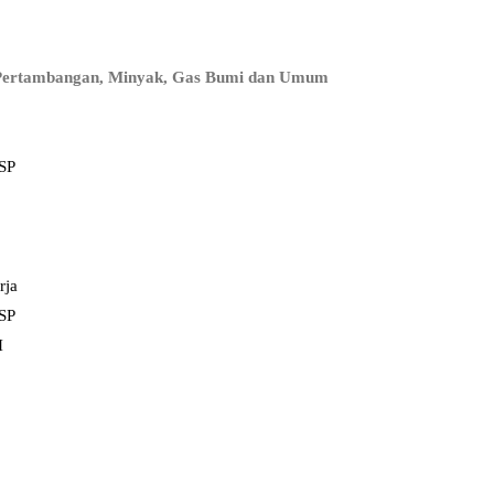
i, Pertambangan, Minyak, Gas Bumi dan Umum
SP
rja
SP
I