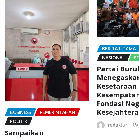
BERITA UTAMA
NASIONAL
PO
Partai Buru
Menegaska
Kesetaraan
Kesempatan
Fondasi Ne
Kesejahter
BUSINESS
PEMERINTAHAN
POLITIK
redaktur
Sampaikan