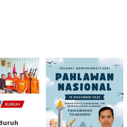
BURUH
 Buruh