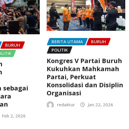
BERITA UTAMA
BURUH
BURUH
POLITIK
LITIK
Kongres V Partai Buruh
h
Kukuhkan Mahkamah
n
Partai, Perkuat
Konsolidasi dan Disiplin
 sebagai
Organisasi
gara
aan
redaktur
Jan 22, 2026
Feb 2, 2026