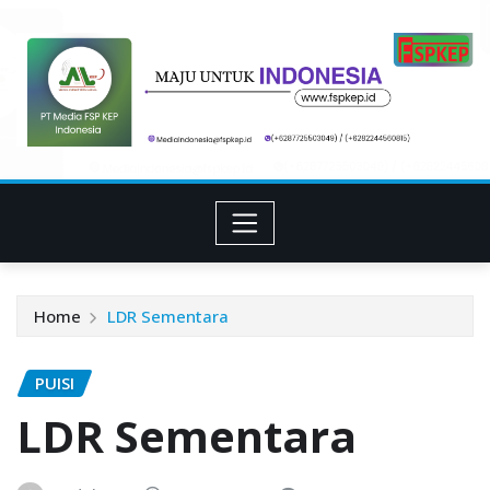
Skip
to
content
Home
LDR Sementara
PUISI
LDR Sementara