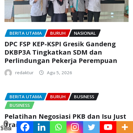
BERITA UTAMA
BURUH
NASIONAL
DPC FSP KEP-KSPI Gresik Gandeng
DKBP3A Tingkatkan SDM dan
Perlindungan Pekerja Perempuan
redaktur
Agu 5, 2026
BERITA UTAMA
BURUH
BUSINESS
BUSINESS
Pelatihan Negosiasi PKB dan Isu Just
0
Transition Sektor Kimia di Bogor
Shares