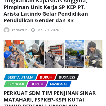
Tingkatkan Kapasitas Anggota,
Pimpinan Unit Kerja SP KEP PT.
Arista Latindo Gelar Pendidikan
Pendidikan Gender dan K3
redaktur
Mei 28, 2026
BERITA UTAMA
BURUH
BUSINESS
EKONOMI
HUKUM
NASIONAL
PERKUAT SDM TIM PENJINAK SINAR
MATAHARI, FSPKEP-KSPI KUTAI
TIMUR BERSAMA UNION AID