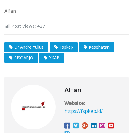
Alfan
Post Views:
427
Dr Andre Yulius
Fspkep
Kesehatan
SISOARJO
YKAB
Alfan
Website:
https://fspkep.id/