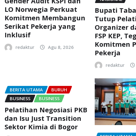
Gender Audit KSPI dan
LO Norwegia Perkuat
Bupati Tab
Komitmen Membangun
Tutup Pelat
Serikat Pekerja yang
Organizer d
Inklusif
FSP KEP, Te
Komitmen P
redaktur
Agu 8, 2026
Pekerja
redaktur
BERITA UTAMA
BURUH
BUSINESS
BUSINESS
Pelatihan Negosiasi PKB
dan Isu Just Transition
Sektor Kimia di Bogor