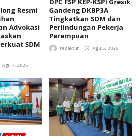
DPC FSP KEP-KSPI Gresik
Gandeng DKBP3A
along Resmi
Tingkatkan SDM dan
ihan
Perlindungan Pekerja
an Advokasi
Perempuan
gaskan
erkuat SDM
redaktur
Agu 5, 2026
Agu 7, 2026