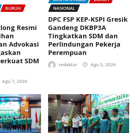
BURUH
NASIONAL
DPC FSP KEP-KSPI Gresik
Gandeng DKBP3A
along Resmi
Tingkatkan SDM dan
ihan
Perlindungan Pekerja
an Advokasi
Perempuan
gaskan
erkuat SDM
redaktur
Agu 5, 2026
Agu 7, 2026