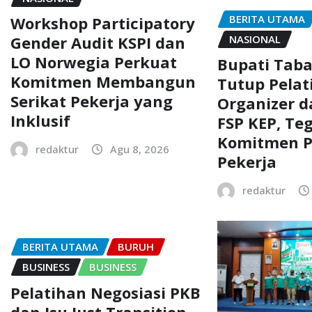
BERITA UTAMA
Workshop Participatory
NASIONAL
Gender Audit KSPI dan
LO Norwegia Perkuat
Bupati Tab
Komitmen Membangun
Tutup Pelat
Serikat Pekerja yang
Organizer d
Inklusif
FSP KEP, Te
Komitmen P
redaktur
Agu 8, 2026
Pekerja
redaktur
BERITA UTAMA
BURUH
BUSINESS
BUSINESS
Pelatihan Negosiasi PKB
dan Isu Just Transition