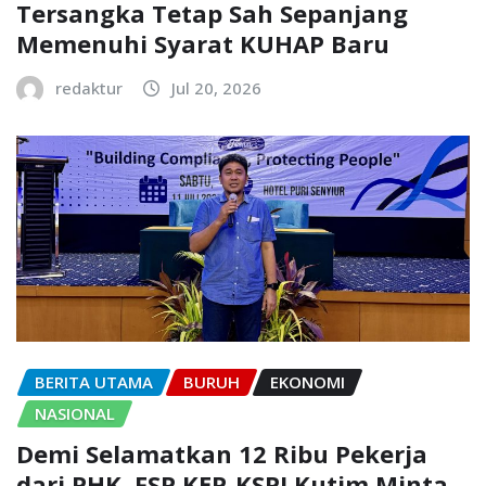
Tersangka Tetap Sah Sepanjang
Memenuhi Syarat KUHAP Baru
redaktur
Jul 20, 2026
BERITA UTAMA
BURUH
EKONOMI
NASIONAL
Demi Selamatkan 12 Ribu Pekerja
dari PHK, FSP KEP-KSPI Kutim Minta