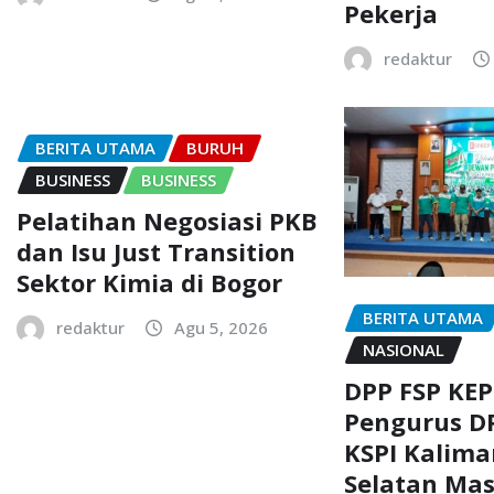
Pekerja
redaktur
BERITA UTAMA
BURUH
BUSINESS
BUSINESS
Pelatihan Negosiasi PKB
dan Isu Just Transition
Sektor Kimia di Bogor
BERITA UTAMA
redaktur
Agu 5, 2026
NASIONAL
DPP FSP KEP
Pengurus DP
KSPI Kalim
Selatan Mas