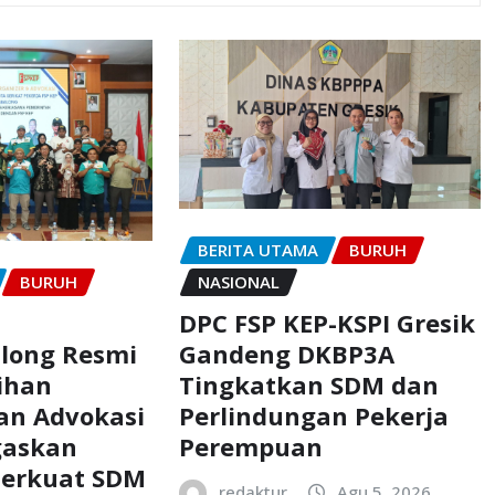
BERITA UTAMA
BURUH
BURUH
NASIONAL
DPC FSP KEP-KSPI Gresik
Gandeng DKBP3A
along Resmi
Tingkatkan SDM dan
ihan
Perlindungan Pekerja
an Advokasi
Perempuan
gaskan
erkuat SDM
redaktur
Agu 5, 2026