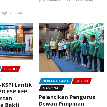
Agu 7, 2026
BURUH
BERITA UTAMA
BURUH
-KSPI Lantik
NASIONAL
D FSP KEP-
Pelantikan Pengurus
antan
Dewan Pimpinan
a Bakti