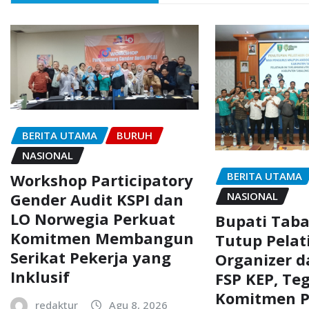
BERITA UTAMA
BURUH
NASIONAL
BERITA UTAMA
Workshop Participatory
NASIONAL
Gender Audit KSPI dan
LO Norwegia Perkuat
Bupati Tab
Komitmen Membangun
Tutup Pelat
Serikat Pekerja yang
Organizer d
Inklusif
FSP KEP, Te
Komitmen P
redaktur
Agu 8, 2026