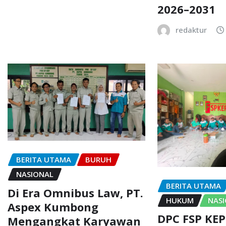
2026–2031
redaktur
BERITA UTAMA
BURUH
NASIONAL
BERITA UTAMA
Di Era Omnibus Law, PT.
HUKUM
NAS
Aspex Kumbong
DPC FSP KEP
Mengangkat Karyawan