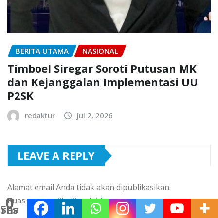
BERITA UTAMA
NASIONAL
Timboel Siregar Soroti Putusan MK
dan Kejanggalan Implementasi UU
P2SK
redaktur
Jul 2, 2026
LEAVE A REPLY
Alamat email Anda tidak akan dipublikasikan.
0
Ruas yang wajib ditandai
*
Shares