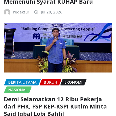
Memenuhi Syarat KUHAP Baru
redaktur
Jul 20, 2026
BERITA UTAMA
BURUH
EKONOMI
NASIONAL
Demi Selamatkan 12 Ribu Pekerja
dari PHK, FSP KEP-KSPI Kutim Minta
Said Iqbal Lobi Bahlil