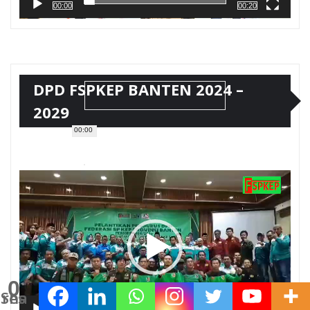
00:00
00:20
DPD FSPKEP BANTEN 2024 –
2029
00:00
Pemutar
Video
0
Shares