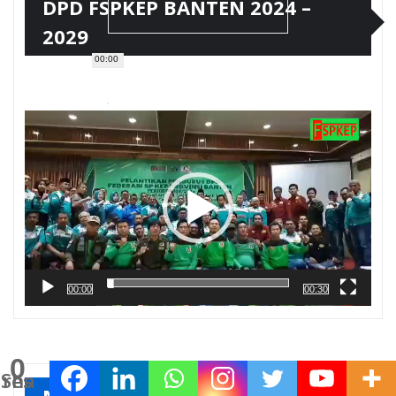
DPD FSPKEP BANTEN 2024 –
2029
00:00
Pemutar
Video
00:00
00:30
0
Shares