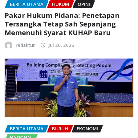
BERITA UTAMA
HUKUM
OPINI
Pakar Hukum Pidana: Penetapan
Tersangka Tetap Sah Sepanjang
Memenuhi Syarat KUHAP Baru
redaktur
Jul 20, 2026
BERITA UTAMA
BURUH
EKONOMI
NASIONAL