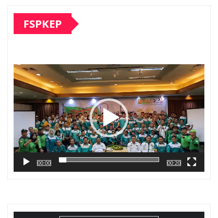
FSPKEP
Pemutar
Video
00:00
00:20