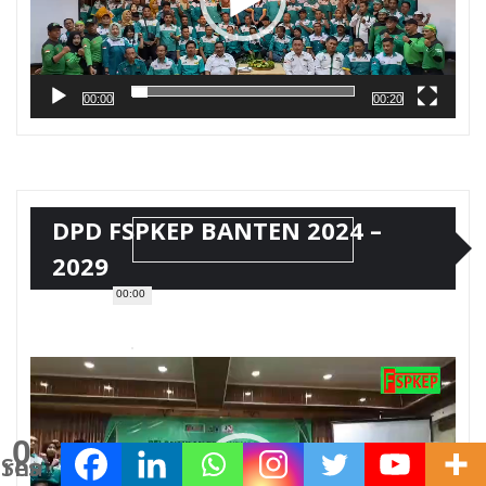
00:00
00:20
DPD FSPKEP BANTEN 2024 –
2029
00:00
Pemutar
Video
0
Shares