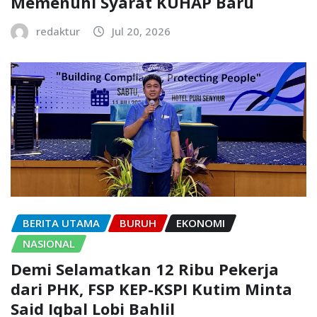
Memenuhi Syarat KUHAP Baru
redaktur
Jul 20, 2026
BERITA UTAMA
BURUH
EKONOMI
NASIONAL
Demi Selamatkan 12 Ribu Pekerja
dari PHK, FSP KEP-KSPI Kutim Minta
Said Iqbal Lobi Bahlil