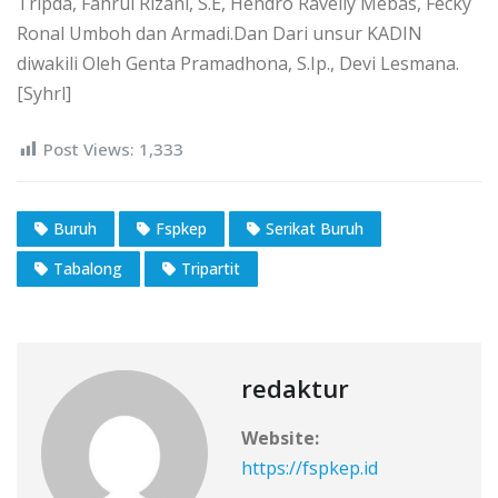
Tripda, Fahrul Rizani, S.E, Hendro Ravelly Mebas, Fecky
Ronal Umboh dan Armadi.Dan Dari unsur KADIN
diwakili Oleh Genta Pramadhona, S.Ip., Devi Lesmana.
[Syhrl]
Post Views:
1,333
Buruh
Fspkep
Serikat Buruh
Tabalong
Tripartit
redaktur
Website:
https://fspkep.id