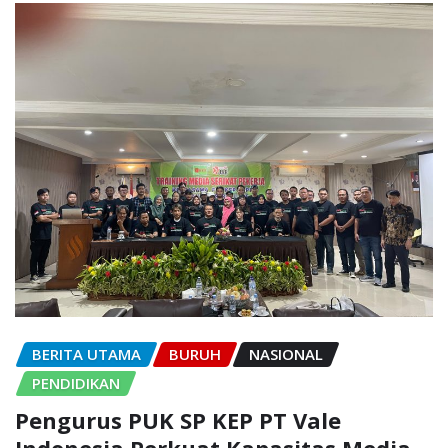
BERITA UTAMA
BURUH
NASIONAL
PENDIDIKAN
Pengurus PUK SP KEP PT Vale
Indonesia Perkuat Kapasitas Media