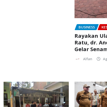
BUSINESS
KE
Rayakan Ul
Ratu, dr. An
Gelar Sena
Alfan
Ag