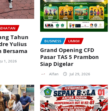
SEHATAN
ang Tahun
BUSINESS
UMKM
dre Yulius
Grand Opening CFD
m Bersama
Pasar TAS 5 Prambon
u 1, 2026
Siap Digelar
Alfan
Jul 29, 2026