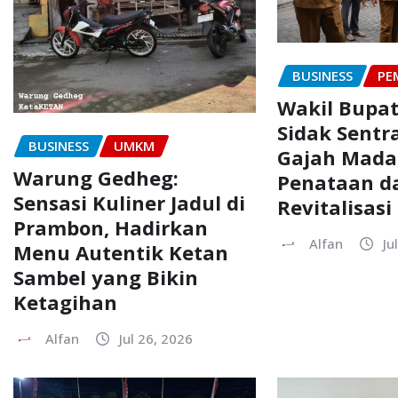
BUSINESS
PE
Wakil Bupat
Sidak Sentr
BUSINESS
UMKM
Gajah Mada
Warung Gedheg:
Penataan d
Sensasi Kuliner Jadul di
Revitalisasi
Prambon, Hadirkan
Alfan
Ju
Menu Autentik Ketan
Sambel yang Bikin
Ketagihan
Alfan
Jul 26, 2026