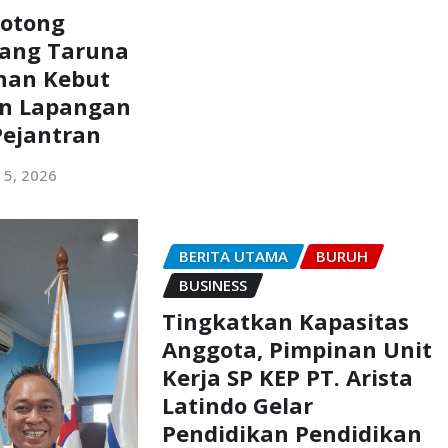
otong
rang Taruna
han Kebut
an Lapangan
Pejantran
l 5, 2026
BERITA UTAMA
BURUH
BUSINESS
Tingkatkan Kapasitas
Anggota, Pimpinan Unit
Kerja SP KEP PT. Arista
Latindo Gelar
Pendidikan Pendidikan