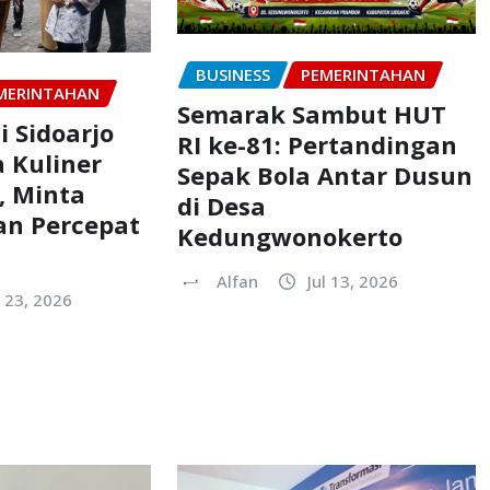
BUSINESS
PEMERINTAHAN
MERINTAHAN
Semarak Sambut HUT
i Sidoarjo
RI ke-81: Pertandingan
a Kuliner
Sepak Bola Antar Dusun
, Minta
di Desa
an Percepat
Kedungwonokerto
Alfan
Jul 13, 2026
l 23, 2026