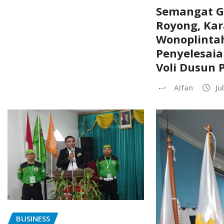
Semangat G
Royong, Ka
Wonoplinta
Penyelesai
Voli Dusun 
Alfan
Ju
BUSINESS