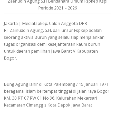
Zaenudin Agung S.H Bendahara Umum Fspkep Kspi
Periode 2021 – 2026
Jakarta | Mediafspkep. Calon Anggota DPR
RI
Zainuddin
Agung
, S.H. dari unsur Fspkep adalah
seorang aktivis Buruh yang selalu siap menjalankan
tugas organisasi demi kesejahteraan kaum buruh
untuk daerah pemilihan Jawa Barat V Kabupaten
Bogor.
Bung Agung lahir di Kota Palembang / 15 Januari 1971
beragama
i
slam bertempat tinggal di jalan r
aya Bogor
KM. 30
RT 07 RW 01 No 96.
Kelurahan Mekarsari
Kecamatan Cimanggis Kota Depok Jawa Barat