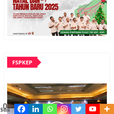
FSPKEP
Pemutar
Video
0
Shares