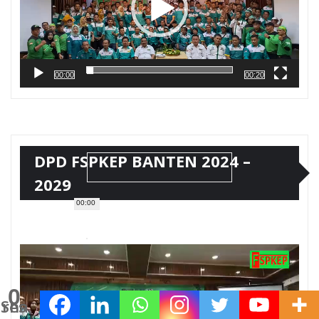
00:00
00:20
DPD FSPKEP BANTEN 2024 –
2029
00:00
Pemutar
Video
0
Shares