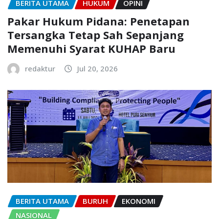
BERITA UTAMA
HUKUM
OPINI
Pakar Hukum Pidana: Penetapan
Tersangka Tetap Sah Sepanjang
Memenuhi Syarat KUHAP Baru
redaktur
Jul 20, 2026
BERITA UTAMA
BURUH
EKONOMI
NASIONAL