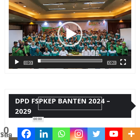
Video
00:00
00:20
DPD FSPKEP BANTEN 2024 –
2029
00:00
0
Pemutar
Shares