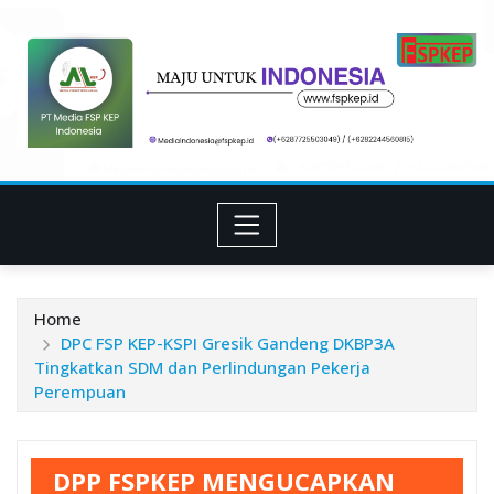
Skip
to
content
Home
DPC FSP KEP-KSPI Gresik Gandeng DKBP3A
Tingkatkan SDM dan Perlindungan Pekerja
Perempuan
DPP FSPKEP MENGUCAPKAN