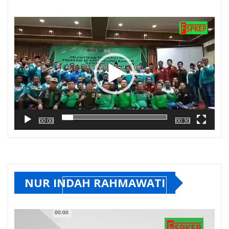
Pemutar
Video
00:00
00:30
NUR INDAH RAHMAWATI
00:00