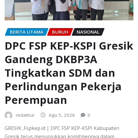
BERITA UTAMA
BURUH
NASIONAL
DPC FSP KEP-KSPI Gresik
Gandeng DKBP3A
Tingkatkan SDM dan
Perlindungan Pekerja
Perempuan
redaktur
Agu 5, 2026
0
GRESIK ,Fspkep.id | DPC FSP KEP-KSPI Kabupaten
Gresik terus menunjukkan komitmennya dalam